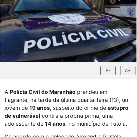
A-
A+
A
Polícia Civil do Maranhão
prendeu em
flagrante, na tarde da última quarta-feira (13), um
jovem de
19 anos
, suspeito do crime de
estupro
de vulnerável
contra a própria prima, uma
adolescente de
14 anos
, no município de
Tutóia
.
De acordo com o delegado
Alexandre Portela
,