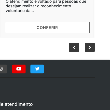
dos Pais
atendimento é voltado para pessoas que
sejam realizar o reconhecimento
Segundo o
untário da...
consumidor
com gasto 
CONFERIR
de atendimento