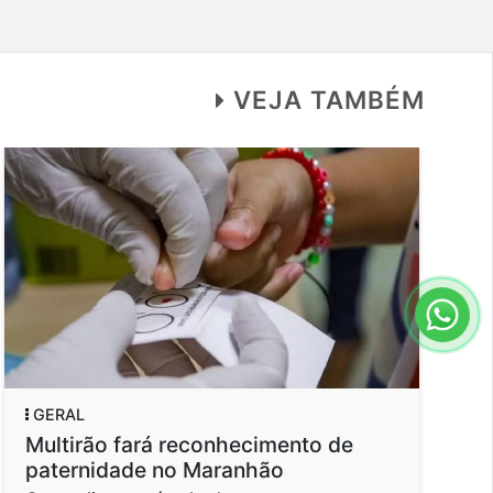
VEJA TAMBÉM
RAL
GERAL
ltirão fará reconhecimento de
Mais de 
ternidade no Maranhão
devem co