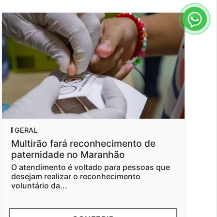
GERAL
GERA
Multirão fará reconhecimento de
Mais
paternidade no Maranhão
deve
dos 
O atendimento é voltado para pessoas que
desejam realizar o reconhecimento
Segun
voluntário da...
consu
com g