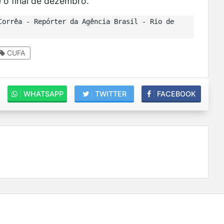
é o final de dezembro.
orrêa - Repórter da Agência Brasil - Rio de
CUFA
|
WHATSAPP
|
TWITTER
|
FACEBOOK