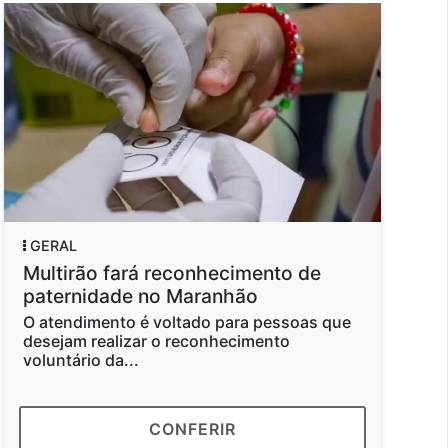
GERAL
ará reconhecimento de
Mais de 60% dos
de no Maranhão
devem comprar pr
dos Pais
o é voltado para pessoas que
izar o reconhecimento
Segundo o levantam
...
consumidores preten
com gasto médio de R
CONFERIR
CON