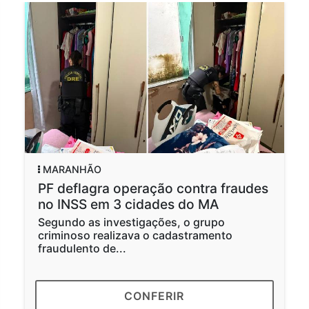
HÃO
GERAL
agra operação contra fraudes
Multirão f
S em 3 cidades do MA
paternida
as investigações, o grupo
O atendiment
o realizava o cadastramento
desejam real
to de...
voluntário da
CONFERIR