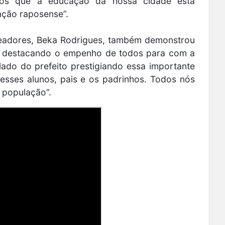
s que a educação da nossa cidade está
ação raposense”.
readores, Beka Rodrigues, também demonstrou
 destacando o empenho de todos para com a
 lado do prefeito prestigiando essa importante
 esses alunos, pais e os padrinhos. Todos nós
 população”.