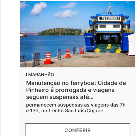
ANHÃO
MARAN
utenção no ferryboat Cidade de
PF defl
eiro é prorrogada e viagens
no INS
uem suspensas até...
Segundo 
criminos
anecem suspensas as viagens das 7h
fraudulen
h, no trecho São Luís/Cujupe
CONFERIR