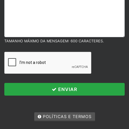
TAMANHO MÁXIMO DA MENSAGEM: 600 CARACTERES.
ENVIAR
Políticas e Termos
Esse site utiliza cookies para melhorar sua
experiência de navegação. Ao continuar o acesso,
você concorda com nossa Política de Privacidade.
POLÍTICAS E TERMOS
PARA MAIS INFORMAÇÕES,
CLIQUE AQUI
PROSSEGUIR