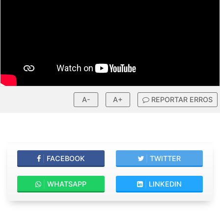
A-
A+
REPORTAR ERROS
|
FACEBOOK
|
TWITTER
|
WHATSAPP
|
LINKEDIN