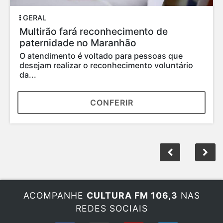
INTERIOR DO MARANHÃO
Carro colide com animais soltos e fica
destruído na MA-211
De acordo com moradores da região, a
presença de animais soltos na rodovia é
frequente
CONFERIR
ACOMPANHE
CULTURA FM 106,3
NAS
REDES SOCIAIS