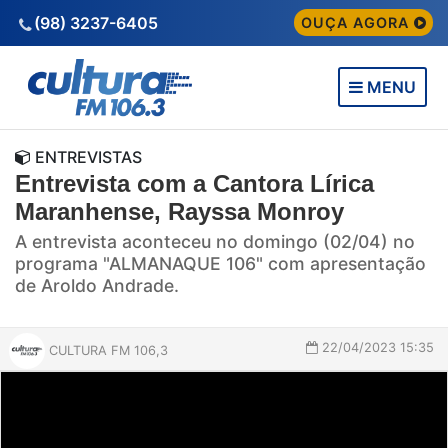
(98) 3237-6405
OUÇA AGORA
MENU
ENTREVISTAS
Entrevista com a Cantora Lírica
Maranhense, Rayssa Monroy
A entrevista aconteceu no domingo (02/04) no
programa "ALMANAQUE 106" com apresentação
de Aroldo Andrade.
22/04/2023 15:35
CULTURA FM 106,3